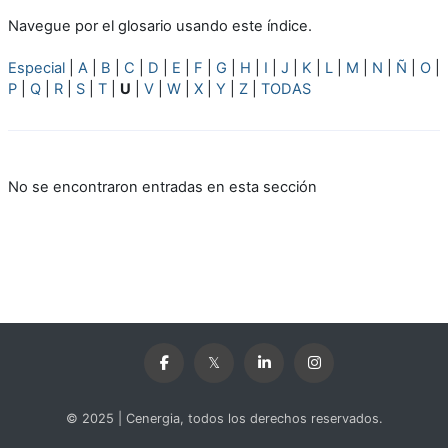
Navegue por el glosario usando este índice.
Especial
|
A
|
B
|
C
|
D
|
E
|
F
|
G
|
H
|
I
|
J
|
K
|
L
|
M
|
N
|
Ñ
|
O
|
P
|
Q
|
R
|
S
|
T
|
U
|
V
|
W
|
X
|
Y
|
Z
|
TODAS
No se encontraron entradas en esta sección
© 2025 | Cenergia, todos los derechos reservados.