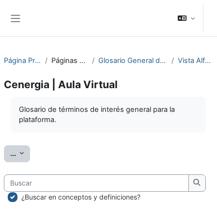
Salta al contenido principal
Panel lateral
Página Principal
Páginas del sitio
Glosario General de Términos
Vista Alfabética
Cenergia | Aula Virtual
Requisitos de finalización
Glosario de términos de interés general para la
plataforma.
Exportar entradas
...
Buscar
Busc
¿Buscar en conceptos y definiciones?