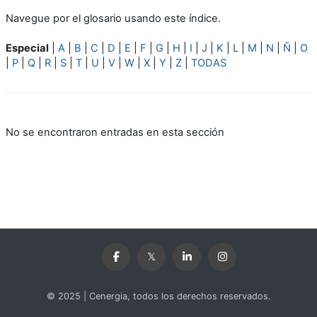
Navegue por el glosario usando este índice.
Especial
|
A
|
B
|
C
|
D
|
E
|
F
|
G
|
H
|
I
|
J
|
K
|
L
|
M
|
N
|
Ñ
|
O
|
P
|
Q
|
R
|
S
|
T
|
U
|
V
|
W
|
X
|
Y
|
Z
|
TODAS
No se encontraron entradas en esta sección
© 2025 | Cenergia, todos los derechos reservados.