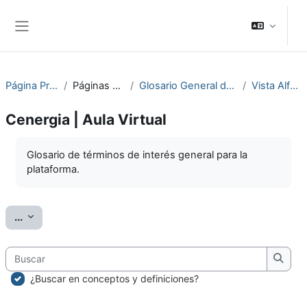
Salta al contenido principal
Panel lateral
Página Principal
Páginas del sitio
Glosario General de Términos
Vista Alfabética
Cenergia | Aula Virtual
Requisitos de finalización
Glosario de términos de interés general para la
plataforma.
Exportar entradas
...
Buscar
Busc
¿Buscar en conceptos y definiciones?