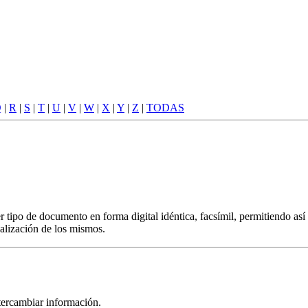
Q
|
R
|
S
|
T
|
U
|
V
|
W
|
X
|
Y
|
Z
|
TODAS
ipo de documento en forma digital idéntica, facsímil, permitiendo así l
alización de los mismos.
tercambiar información.