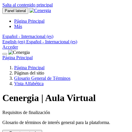
Salta al contenido principal
Panel lateral
Página Principal
Más
Español - Internacional ‎(es)‎
English ‎(en)‎
Español - Internacional ‎(es)‎
Acceder
Página Principal
Página Principal
Páginas del sitio
Glosario General de Términos
Vista Alfabética
Cenergia | Aula Virtual
Requisitos de finalización
Glosario de términos de interés general para la plataforma.