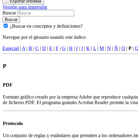
...
Exportar entradas
Versión para impresión
Buscar
Buscar
¿Buscar en conceptos y definiciones?
Navegue por el glosario usando este índice.
Especial
|
A
|
B
|
C
|
D
|
E
|
F
|
G
|
H
|
I
|
J
|
K
|
L
|
M
|
N
|
Ñ
|
O
|
P
|
P
PDF
Formato gráfico creado por la empresa Adobe que reproduce cualquier t
de ficheros PDF. El programa gratuito Acrobat Reader permite la visu
Protocolo
Un conjunto de reglas y estándares que permiten a los ordenadores in