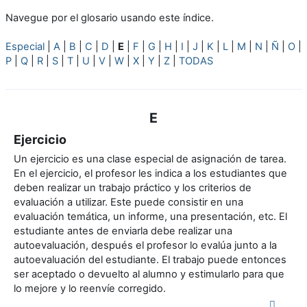
Navegue por el glosario usando este índice.
Especial
|
A
|
B
|
C
|
D
|
E
|
F
|
G
|
H
|
I
|
J
|
K
|
L
|
M
|
N
|
Ñ
|
O
|
P
|
Q
|
R
|
S
|
T
|
U
|
V
|
W
|
X
|
Y
|
Z
|
TODAS
E
Ejercicio
Un ejercicio es una clase especial de asignación de tarea.
En el ejercicio, el profesor les indica a los estudiantes que
deben realizar un trabajo práctico y los criterios de
evaluación a utilizar. Este puede consistir en una
evaluación temática, un informe, una presentación, etc. El
estudiante antes de enviarla debe realizar una
autoevaluación, después el profesor lo evalúa junto a la
autoevaluación del estudiante. El trabajo puede entonces
ser aceptado o devuelto al alumno y estimularlo para que
lo mejore y lo reenvíe corregido.