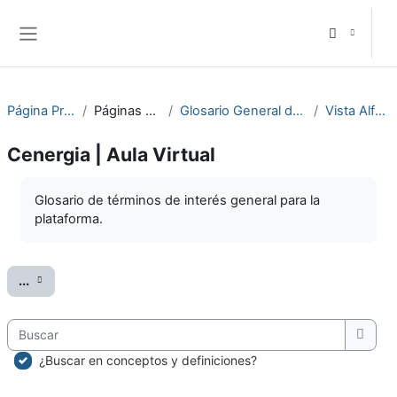
Salta al contenido principal
Panel lateral
Página Principal
Páginas del sitio
Glosario General de Términos
Vista Alfabética
Cenergia | Aula Virtual
Requisitos de finalización
Glosario de términos de interés general para la
plataforma.
Exportar entradas
...
Buscar
Busc
¿Buscar en conceptos y definiciones?